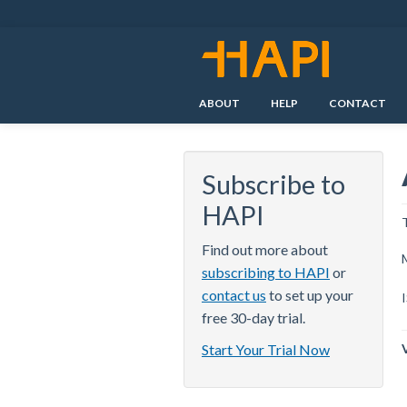
Skip
to
main
content
ABOUT
HELP
CONTACT
Subscribe to
HAPI
Find out more about
subscribing to HAPI
or
contact us
to set up your
free 30-day trial.
Start Your Trial Now