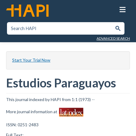
Skip
to
main
content
SEARCH HAPI
Submit
ADVANCED SEARCH
Start Your Trial Now
Estudios Paraguayos
This journal indexed by HAPI from 1:1 (1973) --
More journal information at
ISSN: 0251-2483
Full Text: