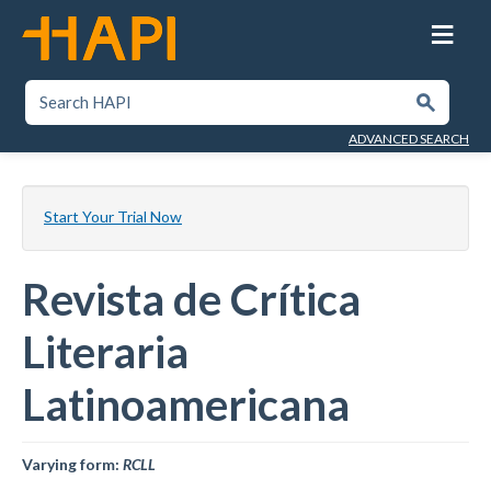
Skip
to
main
content
SEARCH HAPI
Submit
ADVANCED SEARCH
Start Your Trial Now
Revista de Crítica
Literaria
Latinoamericana
Varying form:
RCLL