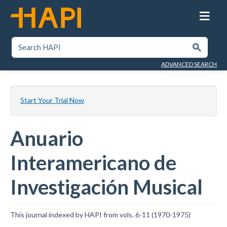
Skip
to
main
content
SEARCH HAPI
Submit
ADVANCED SEARCH
Start Your Trial Now
Anuario
Interamericano de
Investigación Musical
This journal indexed by HAPI from vols. 6-11 (1970-1975)