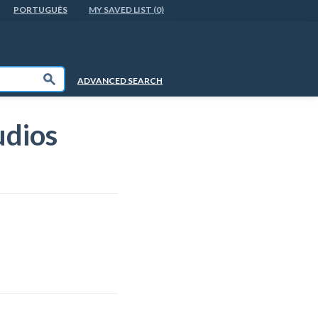
PORTUGUÊS
MY SAVED LIST (0)
Submit
ADVANCED SEARCH
udios