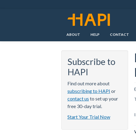
Skip
to
main
content
ABOUT
HELP
CONTACT
Subscribe to
HAPI
Find out more about
subscribing to HAPI
or
contact us
to set up your
free 30-day trial.
Start Your Trial Now