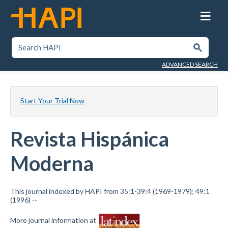
Skip
to
main
content
SEARCH HAPI
Submit
ADVANCED SEARCH
Start Your Trial Now
Revista Hispánica
Moderna
This journal indexed by HAPI from 35:1-39:4 (1969-1979); 49:1
(1996) --
More journal information at