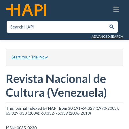
Skip
to
main
content
SEARCH HAPI
Submit
ADVANCED SEARCH
Start Your Trial Now
Revista Nacional de
Cultura (Venezuela)
This journal indexed by HAPI from 30:191-64:327 (1970-2003);
65:329-330 (2004); 68:332-75:339 (2006-2013)
ISSN: 0035-0230