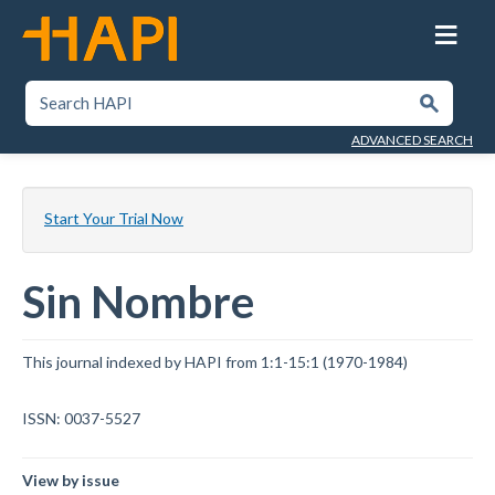
Skip
to
main
content
SEARCH HAPI
Submit
ADVANCED SEARCH
Start Your Trial Now
Sin Nombre
This journal indexed by HAPI from 1:1-15:1 (1970-1984)
ISSN: 0037-5527
View by issue