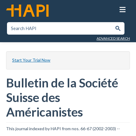
Skip
to
main
content
SEARCH HAPI
Submit
ADVANCED SEARCH
Start Your Trial Now
Bulletin de la Société
Suisse des
Américanistes
This journal indexed by HAPI from nos. 66-67 (2002-2003) --