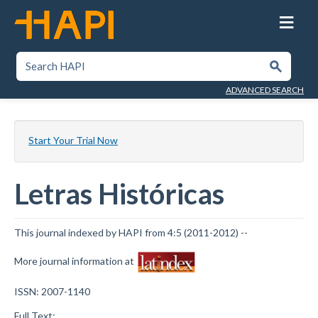
Skip
to
main
content
SEARCH HAPI
Submit
ADVANCED SEARCH
Start Your Trial Now
Letras Históricas
This journal indexed by HAPI from 4:5 (2011-2012) --
More journal information at
ISSN: 2007-1140
Full Text: