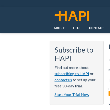
Skip
to
main
content
ABOUT
HELP
CONTACT
Subscribe to
HAPI
Find out more about
subscribing to HAPI
or
contact us
to set up your
free 30-day trial.
F
Start Your Trial Now