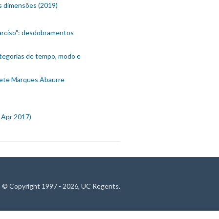
as dimensões (2019)
Narciso": desdobramentos
ategorias de tempo, modo e
dete Marques Abaurre
- Apr 2017)
© Copyright 1997 - 2026, UC Regents.