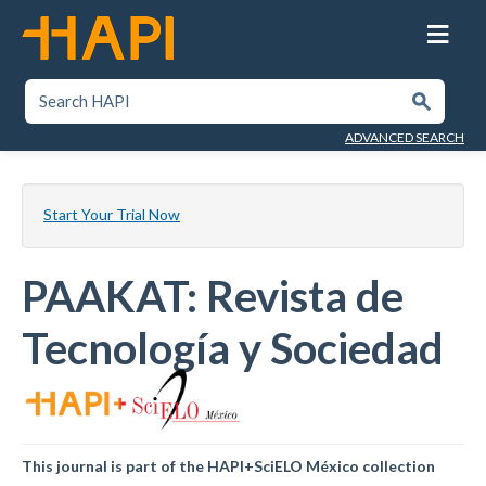
Skip
to
main
content
SEARCH HAPI
Submit
ADVANCED SEARCH
Start Your Trial Now
PAAKAT: Revista de
Tecnología y Sociedad
This journal is part of the HAPI+SciELO México collection